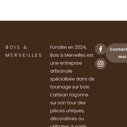
BOIS &
Fondée en 2024,
Contac
MERVEILLES
Bois & Merveilles est
moi
une entreprise
artisanale
spécialisée dans de
tournage sur bois.
L’artisan façonne
sur son tour des
pièces uniques,
décoratives ou
utilitaires à partir